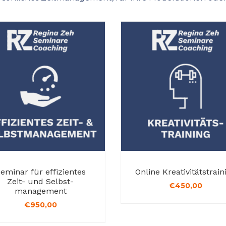
eminar für effizientes
Online Kreativitäts­train
Zeit- und Selbst­
€
450,00
management
€
950,00