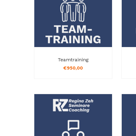
Teamtraining
€
950,00