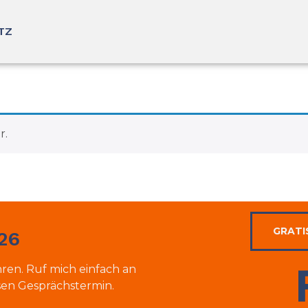
TZ
r.
GRATI
126
hren. Ruf mich einfach an
sen Gesprächstermin.